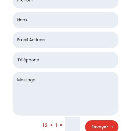
=
12 + 1
Envoyer