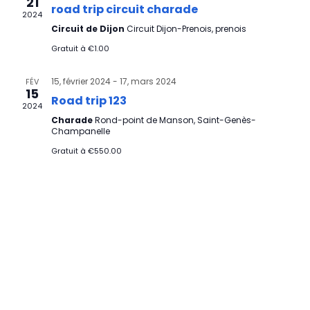
21
Évèn
road trip circuit charade
2024
Circuit de Dijon
Circuit Dijon-Prenois, prenois
Gratuit à €1.00
15, février 2024
-
17, mars 2024
FÉV
15
Road trip 123
2024
Charade
Rond-point de Manson, Saint-Genès-
Champanelle
Gratuit à €550.00