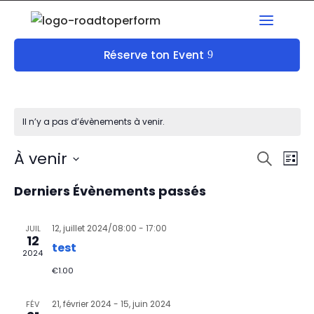
Réserve ton Event
Il n’y a pas d’évènements à venir.
Rech
À venir
Na
Recherch
Liste
Sélectionnez
d
et
Derniers Évènements passés
une
vu
date.
navi
12, juillet 2024/08:00
-
17:00
JUIL
12
É
test
de
2024
€1.00
vues
21, février 2024
-
15, juin 2024
FÉV